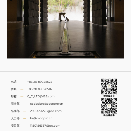
电话
—
+86 20 89028525
传真
—
+86 20 89028516
邮箱
—
C_C_LTD@126.com
商务部
—
ccdesign@cocopro.cn
品牌部
—
2991433228@qq.com
人力部
—
hr@cocopro.cn
项目部
—
1150156367@qq.com